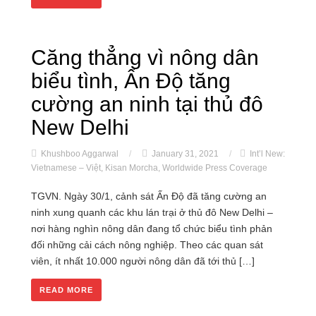
Căng thẳng vì nông dân
biểu tình, Ấn Độ tăng
cường an ninh tại thủ đô
New Delhi
Khushboo Aggarwal
/
January 31, 2021
/
Int’l New:
Vietnamese – Việt
,
Kisan Morcha
,
Worldwide Press Coverage
TGVN. Ngày 30/1, cảnh sát Ấn Độ đã tăng cường an
ninh xung quanh các khu lán trại ở thủ đô New Delhi –
nơi hàng nghìn nông dân đang tổ chức biểu tình phản
đối những cải cách nông nghiệp. Theo các quan sát
viên, ít nhất 10.000 người nông dân đã tới thủ […]
READ MORE