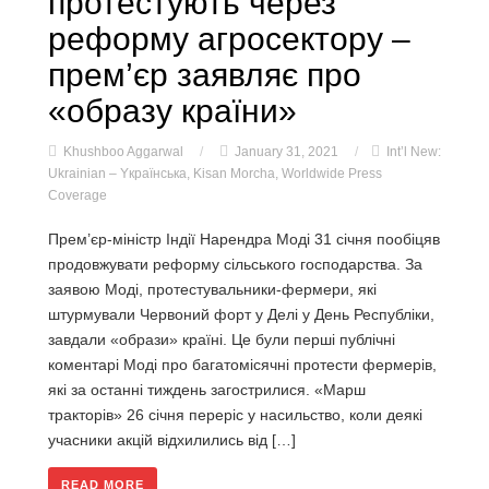
протестують через
реформу агросектору –
прем’єр заявляє про
«образу країни»
Khushboo Aggarwal
/
January 31, 2021
/
Int’l New:
Ukrainian – Yкраїнська
,
Kisan Morcha
,
Worldwide Press
Coverage
Прем’єр-міністр Індії Нарендра Моді 31 січня пообіцяв
продовжувати реформу сільського господарства. За
заявою Моді, протестувальники-фермери, які
штурмували Червоний форт у Делі у День Республіки,
завдали «образи» країні. Це були перші публічні
коментарі Моді про багатомісячні протести фермерів,
які за останні тиждень загострилися. «Марш
тракторів» 26 січня переріс у насильство, коли деякі
учасники акцій відхилились від […]
READ MORE