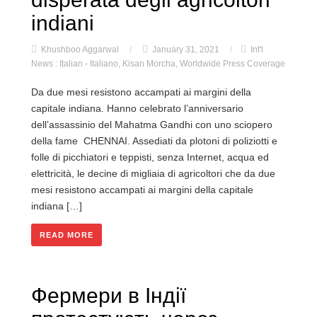
indiani
Khushboo Aggarwal
/
January 31, 2021
/
Int'l
News : Italian - Italiano
,
Kisan Morcha
,
Worldwide Press Coverage
Da due mesi resistono accampati ai margini della
capitale indiana. Hanno celebrato l’anniversario
dell’assassinio del Mahatma Gandhi con uno sciopero
della fame CHENNAI. Assediati da plotoni di poliziotti e
folle di picchiatori e teppisti, senza Internet, acqua ed
elettricità, le decine di migliaia di agricoltori che da due
mesi resistono accampati ai margini della capitale
indiana […]
READ MORE
Фермери в Індії