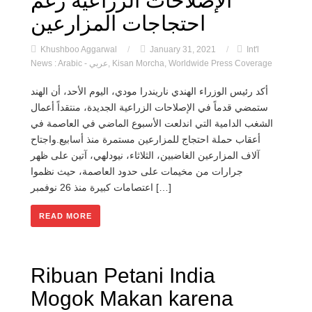
الإصلاحات الزراعية رغم
احتجاجات المزارعين
Khushboo Aggarwal
/
January 31, 2021
/
Int'l
News : Arabic - عربي
,
Kisan Morcha
,
Worldwide Press Coverage
أكد رئيس الوزراء الهندي ناريندرا مودي، اليوم الأحد، أن الهند
ستمضي قدماً في الإصلاحات الزراعية الجديدة، منتقداً أعمال
الشغب الدامية التي اندلعت الأسبوع الماضي في العاصمة في
أعقاب حملة احتجاج للمزارعين مستمرة منذ أسابيع.واجتاح
آلاف المزارعين الغاضبين، الثلاثاء، نيودلهي، آتين على ظهر
جرارات من مخيمات على حدود العاصمة، حيث نظموا
اعتصامات كبيرة منذ 26 نوفمبر […]
READ MORE
Ribuan Petani India
Mogok Makan karena