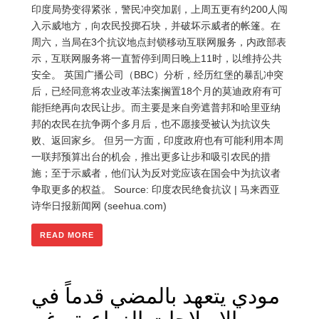
印度局势变得紧张，警民冲突加剧，上周五更有约200人闯
入示威地方，向农民投掷石块，并破坏示威者的帐篷。在
周六，当局在3个抗议地点封锁移动互联网服务，内政部表
示，互联网服务将一直暂停到周日晚上11时，以维持公共
安全。 英国广播公司（BBC）分析，经历红堡的暴乱冲突
后，已经同意将农业改革法案搁置18个月的莫迪政府有可
能拒绝再向农民让步。而主要是来自旁遮普邦和哈里亚纳
邦的农民在抗争两个多月后，也不愿接受被认为抗议失
败、返回家乡。 但另一方面，印度政府也有可能利用本周
一联邦预算出台的机会，推出更多让步和吸引农民的措
施；至于示威者，他们认为反对党应该在国会中为抗议者
争取更多的权益。 Source: 印度农民绝食抗议 | 马来西亚
诗华日报新闻网 (seehua.com)
READ MORE
مودي يتعهد بالمضي قدماً في