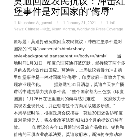
莫迪回应农民抗议：冲击红
堡事件是对国家的“侮辱”
Khushboo Aggarwal
/
January 31, 2021
/
Int'l
News: Chinese - 中文
,
Kisan Morcha
,
Worldwide Press Coverage
原标题：莫迪打破沉默回应农民抗议：冲击红堡事件是对
国家的“侮辱”javascript:'<html><body
style=background:transparent;></body></html>’ 当
地时间1月31日，印度总理莫迪打破沉默，就持续了两个多
月的农民抗议作出回应。莫迪称，上周抗议者暴力冲击德
里红堡事件是一种对国家的“侮辱”，印度政府一直致力于实
现农业现代化。 据路透社31日消息，莫迪当天在广播
讲话中谴责暴力抗议事件说：“整个国家都为三色旗（印度
国旗）1月26日在德里遭到的侮辱感到难过……政府致力于
实现农业现代化，并正朝着这个方向采取诸多步骤。”
本周早些时候，根据政府会议摘要，莫迪30日还告诉印度
反对党领导人，将农业改革法案冻结18个月的提议仍然有
效。 印度议会去年11月通过涉及农产品收购、销售和
价格的三项农业改革法案。莫迪政府称，新法将在推动农