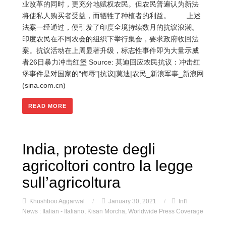
业改革的同时，更充分地赋权农民。但农民普遍认为新法
将使私人购买者受益，而牺牲了种植者的利益。 上述
法案一经通过，便引发了印度全境持续数月的抗议浪潮。
印度农民在不同农会的组织下举行集会，要求政府收回法
案。抗议活动在上周显著升级，标志性事件即为大量示威
者26日暴力冲击红堡 Source: 莫迪回应农民抗议：冲击红
堡事件是对国家的“侮辱”|抗议|莫迪|农民_新浪军事_新浪网
(sina.com.cn)
READ MORE
India, proteste degli
agricoltori contro la legge
sull’agricoltura
Khushboo Aggarwal
/
January 30, 2021
/
Int'l
News : Italian - Italiano
,
Kisan Morcha
,
Worldwide Press Coverage