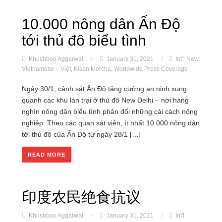
10.000 nông dân Ấn Độ
tới thủ đô biểu tình
Khushboo Aggarwal
/
January 31, 2021
/
Int’l New:
Vietnamese – Việt
,
Kisan Morcha
,
Worldwide Press Coverage
Ngày 30/1, cảnh sát Ấn Độ tăng cường an ninh xung
quanh các khu lán trại ở thủ đô New Delhi – nơi hàng
nghìn nông dân biểu tình phản đối những cải cách nông
nghiệp. Theo các quan sát viên, ít nhất 10.000 nông dân
tới thủ đô của Ấn Độ từ ngày 28/1 […]
READ MORE
印度农民绝食抗议
Khushboo Aggarwal
/
January 31, 2021
/
Int'l