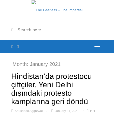
Month:
January 2021
Hindistan’da protestocu
çiftçiler, Yeni Delhi
dışındaki protesto
kamplarına geri döndü
Khushboo Aggarwal
/
January 31, 2021
/
Int’l