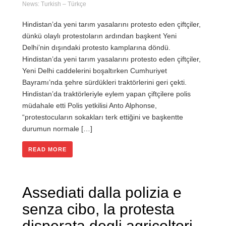
News: Turkish – Türkçe
Hindistan’da yeni tarım yasalarını protesto eden çiftçiler,
dünkü olaylı protestoların ardından başkent Yeni
Delhi’nin dışındaki protesto kamplarına döndü.
Hindistan’da yeni tarım yasalarını protesto eden çiftçiler,
Yeni Delhi caddelerini boşaltırken Cumhuriyet
Bayramı’nda şehre sürdükleri traktörlerini geri çekti.
Hindistan’da traktörleriyle eylem yapan çiftçilere polis
müdahale etti Polis yetkilisi Anto Alphonse,
“protestocuların sokakları terk ettiğini ve başkentte
durumun normale […]
READ MORE
Assediati dalla polizia e
senza cibo, la protesta
disperata degli agricoltori