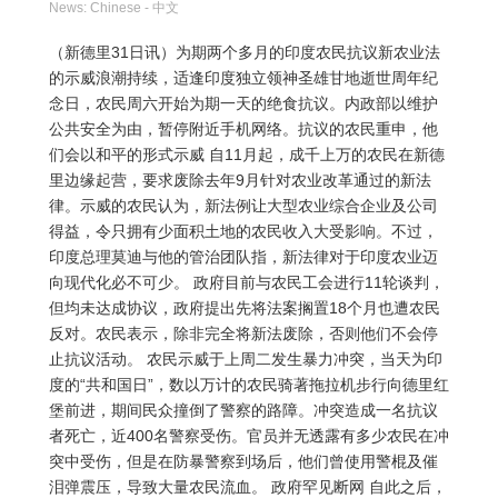
News: Chinese - 中文
（新德里31日讯）为期两个多月的印度农民抗议新农业法
的示威浪潮持续，适逢印度独立领神圣雄甘地逝世周年纪
念日，农民周六开始为期一天的绝食抗议。内政部以维护
公共安全为由，暂停附近手机网络。抗议的农民重申，他
们会以和平的形式示威 自11月起，成千上万的农民在新德
里边缘起营，要求废除去年9月针对农业改革通过的新法
律。示威的农民认为，新法例让大型农业综合企业及公司
得益，令只拥有少面积土地的农民收入大受影响。不过，
印度总理莫迪与他的管治团队指，新法律对于印度农业迈
向现代化必不可少。 政府目前与农民工会进行11轮谈判，
但均未达成协议，政府提出先将法案搁置18个月也遭农民
反对。农民表示，除非完全将新法废除，否则他们不会停
止抗议活动。 农民示威于上周二发生暴力冲突，当天为印
度的“共和国日”，数以万计的农民骑著拖拉机步行向德里红
堡前进，期间民众撞倒了警察的路障。冲突造成一名抗议
者死亡，近400名警察受伤。官员并无透露有多少农民在冲
突中受伤，但是在防暴警察到场后，他们曾使用警棍及催
泪弹震压，导致大量农民流血。 政府罕见断网 自此之后，