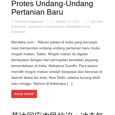
Protes Undang-Undang
Pertanian Baru
Khushboo Aggarwal
/
January 31, 2021
/
Int’l New:
Indonesia – Indonesian
,
Kisan Morcha
,
Worldwide Press
Coverage
Merdeka.com – Ribuan petani di India yang berunjuk
rasa memprotes undang-undang pertanian baru mulai
mogok makan, Sabtu. Mogok makan itu digelar
bertepatan dengan hari peringatan kematian pejuang
kemerdekaan di India, Mahatma Gandhi. Para petani
memilih mogok makan setelah berpawai dan berorasi di
daerah dekat ibu kota, New Delhi, selama kurang lebih
satu minggu. Namun di beberapa […]
READ MORE