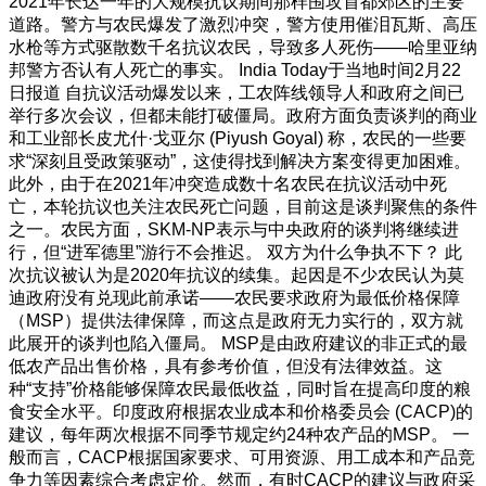
2021年长达一年的大规模抗议期间那样围攻首都郊区的主要
道路。警方与农民爆发了激烈冲突，警方使用催泪瓦斯、高压
水枪等方式驱散数千名抗议农民，导致多人死伤——哈里亚纳
邦警方否认有人死亡的事实。 India Today于当地时间2月22
日报道 自抗议活动爆发以来，工农阵线领导人和政府之间已
举行多次会议，但都未能打破僵局。政府方面负责谈判的商业
和工业部长皮尤什·戈亚尔 (Piyush Goyal) 称，农民的一些要
求“深刻且受政策驱动”，这使得找到解决方案变得更加困难。
此外，由于在2021年冲突造成数十名农民在抗议活动中死
亡，本轮抗议也关注农民死亡问题，目前这是谈判聚焦的条件
之一。农民方面，SKM-NP表示与中央政府的谈判将继续进
行，但“进军德里”游行不会推迟。 双方为什么争执不下？ 此
次抗议被认为是2020年抗议的续集。起因是不少农民认为莫
迪政府没有兑现此前承诺——农民要求政府为最低价格保障
（MSP）提供法律保障，而这点是政府无力实行的，双方就
此展开的谈判也陷入僵局。 MSP是由政府建议的非正式的最
低农产品出售价格，具有参考价值，但没有法律效益。这
种“支持”价格能够保障农民最低收益，同时旨在提高印度的粮
食安全水平。印度政府根据农业成本和价格委员会 (CACP)的
建议，每年两次根据不同季节规定约24种农产品的MSP。 一
般而言，CACP根据国家要求、可用资源、用工成本和产品竞
争力等因素综合考虑定价。然而，有时CACP的建议与政府采