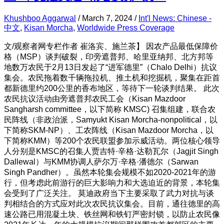
Khushboo Aggarwal
/
March 7, 2024
/
Int'l News: Chinese -
中文
,
Kisan Morcha
,
Worldwide Press Coverage
文/观察者网专栏作者 崔洛宾、施兰茶】 因农产品最低保障价
格（MSP）谈判破裂，印旁遮普邦、哈里亚纳邦、北方邦等
地数万农民于2月13日发起了“进军德里”（Chalo Delhi）抗议
集会。农民拖着数千辆拖拉机、推土机和挖掘机，聚集在距首
都新德里约200公里的香布地区，等待下一轮谈判结果。 此次
农民抗议活动由旁遮普邦农民工会（Kisan Mazdoor
Sangharsh committee，以下简称 KMSC) 召集组建，联合农
民阵线（非政治派，Samyukt Kisan Morcha-nonpolitical，以
下简称SKM-NP）、工农阵线（Kisan Mazdoor Morcha，以
下简称KMM）等200个农民联盟参加示威活动。两位核心领导
人分别是KMSC的召集人贾吉特·辛格·达勒瓦尔（Jagjit Singh
Dallewal）与KMM协调人萨尔万·辛格·潘德尔（Sarwan
Singh Pandher）。虽然本轮集会规模不如2020-2021年的游
行，但考虑此前游行的巨大影响力和大选迫近的背景，本轮集
会受到了广泛关注。 莫迪政府当下主要采取了武力对抗与谈
判相结合的方式应对此次农民抗议集会。目前，通往德里的高
速公路已用混凝土块、铁丝网和铁钉严密封锁，以防止农民像