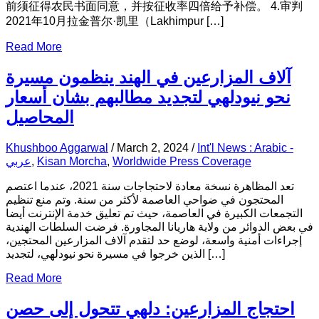
前须征得农民书面同意，并按征收率四倍给予补偿。 4.审判
2021年10月拉金普尔·凯里（Lakhimpur […]
Read More
آلاف المزارعين في الهند ينظمون مسيرة
نحو نيودلهي لتجديد مطالبهم بشان أسعار
المحاصيل
Khushboo Aggarwal
/
March 2, 2024
/
Int'l News : Arabic -
عربي
,
Kisan Morcha
,
Worldwide Press Coverage
تعد المظاهرة نسخة معادة لاحتجاجات سنة 2021، عندما اعتصم
المحتجون في ضواحي العاصمة لأكثر من سنة. وتم منع تنظيم
التجمعات الكبيرة في العاصمة، حيث تم تعليق خدمة الإنترنت أيضا
في بعض الدوائر من ولاية هاريانا المجاورة. فرضت السلطات الهندية
إجراءات أمنية واسعة، لوضع حد لتقدم آلاف المزارعين المحتجين،
الذين خرجوا في مسيرة نحو نيودلهي، لتجديد […]
Read More
احتجاج المزارعين: دلهي تتحول إلى حصن