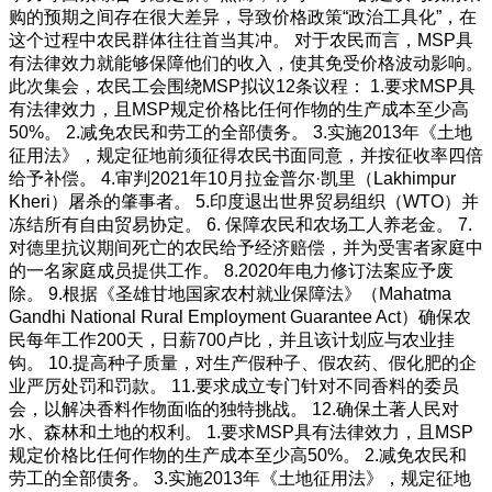
购的预期之间存在很大差异，导致价格政策“政治工具化”，在
这个过程中农民群体往往首当其冲。 对于农民而言，MSP具
有法律效力就能够保障他们的收入，使其免受价格波动影响。
此次集会，农民工会围绕MSP拟议12条议程： 1.要求MSP具
有法律效力，且MSP规定价格比任何作物的生产成本至少高
50%。 2.减免农民和劳工的全部债务。 3.实施2013年《土地
征用法》，规定征地前须征得农民书面同意，并按征收率四倍
给予补偿。 4.审判2021年10月拉金普尔·凯里（Lakhimpur
Kheri）屠杀的肇事者。 5.印度退出世界贸易组织（WTO）并
冻结所有自由贸易协定。 6. 保障农民和农场工人养老金。 7.
对德里抗议期间死亡的农民给予经济赔偿，并为受害者家庭中
的一名家庭成员提供工作。 8.2020年电力修订法案应予废
除。 9.根据《圣雄甘地国家农村就业保障法》（Mahatma
Gandhi National Rural Employment Guarantee Act）确保农
民每年工作200天，日薪700卢比，并且该计划应与农业挂
钩。 10.提高种子质量，对生产假种子、假农药、假化肥的企
业严厉处罚和罚款。 11.要求成立专门针对不同香料的委员
会，以解决香料作物面临的独特挑战。 12.确保土著人民对
水、森林和土地的权利。 1.要求MSP具有法律效力，且MSP
规定价格比任何作物的生产成本至少高50%。 2.减免农民和
劳工的全部债务。 3.实施2013年《土地征用法》，规定征地