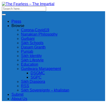
Press
Browse
Corona-Covid19
Nanakian Philosophy
Gurbani
Sikh Schools
Dasam Granth
Punjab
Sikh Identity
Sikh Lifestyle
Education
Gurdwara Management
DSGMC
SGPC
Sikh Diaspora
RSS
Sikh Sovereignty – khalistan
Submit
About Us