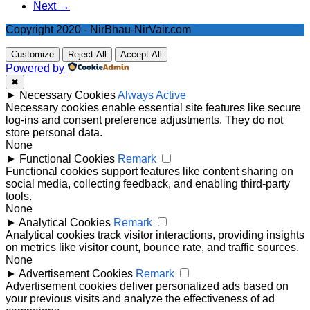
Next →
Copyright 2020 - NirBhau-NirVair.com
Customize
Reject All
Accept All
Powered by
✖
►
Necessary Cookies
Always Active
Necessary cookies enable essential site features like secure
log-ins and consent preference adjustments. They do not
store personal data.
None
►
Functional Cookies
Remark
Functional cookies support features like content sharing on
social media, collecting feedback, and enabling third-party
tools.
None
►
Analytical Cookies
Remark
Analytical cookies track visitor interactions, providing insights
on metrics like visitor count, bounce rate, and traffic sources.
None
►
Advertisement Cookies
Remark
Advertisement cookies deliver personalized ads based on
your previous visits and analyze the effectiveness of ad