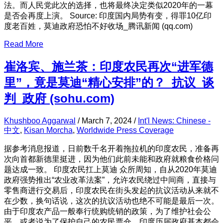
法。而人民党此次的选择，也将最终决定类似2020年的一幕
是否会再度上演。 Source: 印度国内局势有变，得罪10亿印
度老百姓，莫迪政府恐怕不好收场_腾讯新闻 (qq.com)
Read More
崔洛宾、施兰茶：印度农民再次“进军德
里”，竟是莫迪“精心安排”的？_抗议_谈
判_政府 (sohu.com)
Khushboo Aggarwal
/
March 7, 2024
/
Int'l News: Chinese -
中文
,
Kisan Morcha
,
Worldwide Press Coverage
据参考消息报道，日前数千名开着拖拉机的印度农民，准备再
次向首都新德里挺进，因为他们此前未能和政府就粮食价格问
题达成一致。 印度农民扛上莫迪 众所周知，自从2020年莫迪
政府强势推出“农业改革法案”，允许农民绕过中间商，直接与
零售商进行交易后，印度农民在街头发起的抗议活动从来就不
在少数，换句话说，这次的抗议活动也绝不可能是最后一次。
由于印度农产品一般奉行统购统销的政策，为了维护社会公
平，或者说为了保护自己的农民票仓，印度历届政府基本都会