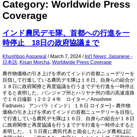
Category:
Worldwide Press
Coverage
インド農民デモ隊、首都への行進を一
時停止 18日の政府協議まで
Khushboo Aggarwal
/
March 7, 2024
/
Int'l News: Japanese -
日本語
,
Kisan Morcha
,
Worldwide Press Coverage
農作物価格の引き上げを求めてインドの首都ニューデリーを
目指して行進している農民デモ隊は１６日、自身らの組合が
１８日に政府閣僚と再度協議を行うまでデモ行進を一時停止
すると表明した。パンジャブ州とハリヤナ州の境の高速道路
で１６日撮影（２０２４年 ロイター／Anushree
Fadnavis） アンバラ（インド） １６日 ロイター] – 農作物
価格の引き上げを求めてインドの首都ニューデリーを目指し
て行進している農民デモ隊は１６日、自身らの組合が１８日
に政府閣僚と再度協議を行うまでデモ行進を一時停止すると
表明した。 １５日夜に農民代表と面会したムンダ農相は記