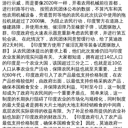
游行示威，而是要像2020年一样，开着农用机械前往首都，
进行封路等行动。 按照农民团体公布的数据，不算汽车和其
他农用机械设备，旁遮普邦等地的农民在此次抗议中使用的拖
拉机就超过了2000辆。 为阻止农民行动，印度警方在道路上
修建路障，并使用水炮、催泪弹乃至橡胶子弹，试图驱散人
群。印度政府也火速表示愿意重新考虑农民要求，并进行第五
轮会谈。 在此情况下，农民团体同意暂缓行动，给了莫迪政
府2天时间。 【印度警方使用了催泪瓦斯等装备试图驱散人
群】 从农民团体提出的要求上看，他们此次发难仍旧与印度
农业发展的现实问题有关。 大家都知道，拥有超过14亿人口
的印度是一个农业大国，该国超过三分之二，也就是近10亿
人口从事农业生产活动，保障农民利益也就至关重要。 上世
纪60年代，印度政府引入了农产品最低支持价格制度，在农
产品价格较低时，由政府出面，以最低支持价格采购农产品，
确保本国粮食安全，并保障农民利益。可时至今日，这一制度
却成为了政府与农民间的一个重要矛盾点。 简单来说，这一
制度的长期执行阻碍了印度农业的市场化与规模化，同时制度
的最大受益者是拥有大片土地的大地主和经销粮食的中间商，
底层农民实际获得的收益有限。为了补足价格而提供的农业补
贴也加剧了印度政府的财政压力。 【印度政府引入了农产品
最低支持价格制度，确保本国粮食安全】 因此，莫迪政府一