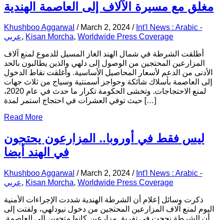
مغلق مع مسيرة الآلاف إلى العاصمة الهندية
Khushboo Aggarwal
/
March 2, 2024
/
Int'l News : Arabic -
عربي
,
Kisan Morcha
,
Worldwide Press Coverage
أطلقت الشرطة في شمال الهند الغاز المسيل للدموع لمنع آلاف
المزارعين المحتجين من الوصول إلى دلهي والذين يطالبون بالحد
الأدنى من الدعم لأسعار المحاصيل الأساسية. وأغلقت نقاط الدخول
إلى العاصمة بأسلاك شائكة وحواجز أسمنتية وسياج من ثلاث جهات
لمنع الاحتجاجات. وتخشى الحكومة تكرار ما حدث في عام 2020،
حيث توفي العشرات في احتجاج استمر لمدة […]
Read More
ليس فقط في أوروبا.. المزارعون يحتجون
في الهند أيضا
Khushboo Aggarwal
/
March 2, 2024
/
Int'l News : Arabic -
عربي
,
Kisan Morcha
,
Worldwide Press Coverage
ذكرت وسائل إعلام أن الشرطة الهندية شددت الإجراءات الأمنية
اليوم لمنع آلاف المزارعين المحتجين من دخول نيودلهي، ولفتت إلى
أن الشرطة نجحت في تفريق مزارعين كانوا متجهين إلى العاصمة.