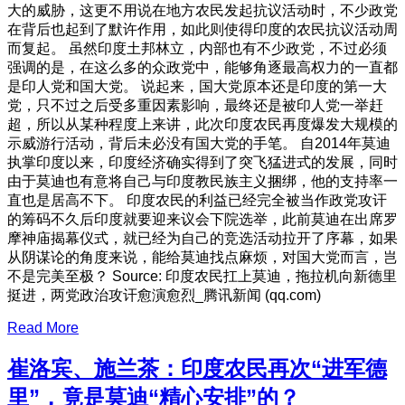
大的威胁，这更不用说在地方农民发起抗议活动时，不少政党
在背后也起到了默许作用，如此则使得印度的农民抗议活动周
而复起。 虽然印度土邦林立，内部也有不少政党，不过必须
强调的是，在这么多的众政党中，能够角逐最高权力的一直都
是印人党和国大党。 说起来，国大党原本还是印度的第一大
党，只不过之后受多重因素影响，最终还是被印人党一举赶
超，所以从某种程度上来讲，此次印度农民再度爆发大规模的
示威游行活动，背后未必没有国大党的手笔。 自2014年莫迪
执掌印度以来，印度经济确实得到了突飞猛进式的发展，同时
由于莫迪也有意将自己与印度教民族主义捆绑，他的支持率一
直也是居高不下。 印度农民的利益已经完全被当作政党攻讦
的筹码不久后印度就要迎来议会下院选举，此前莫迪在出席罗
摩神庙揭幕仪式，就已经为自己的竞选活动拉开了序幕，如果
从阴谋论的角度来说，能给莫迪找点麻烦，对国大党而言，岂
不是完美至极？ Source: 印度农民扛上莫迪，拖拉机向新德里
挺进，两党政治攻讦愈演愈烈_腾讯新闻 (qq.com)
Read More
崔洛宾、施兰茶：印度农民再次“进军德
里”，竟是莫迪“精心安排”的？