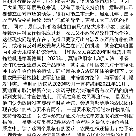
直想进行制度改革，取消相关补贴，促进农业市场化。 可对
于大量底层印度民众来说，没有了最低支持价格，意味着自己
要独立面对市场的动荡，很有可能血本无归。最近几年，国际
农产品价格的持续波动与气候的异常，更是加大了农民的担
忧。 同时，最低支持价格制度目前只包括大米和小麦，这就
导致这两种农作物供应过剩，农民又不敢轻易改种其他作物。
这些现实问题的存在，使得只要政府出台涉及农产品价格的政
策，或者有反对派政党与大地主在背后的挑唆，就会在印度国
内引发大规模的抗议活动。 【印度农民在2020年时就曾开着
拖拉机进军新德里】 2020年，莫迪政府拿出3项立法，准备
允许民营企业进入农产品市场，就引发了印度农民对于市场化
冲击农作物价格的担忧，同样是在地方农民团体的带领下，大
批农民开着拖拉机进军新德里，冲撞警方路障，与军警部门爆
发冲突。 当时的抗议从2020年9月一直持续到2021年11月，
莫迪宣布取消最新立法，承诺寻找方法确保所有农产品的价格
得到支持后才宣告结束。 而现在印度农民再度行动，是因为
他们认为政府没有履行当时的承诺。旁遮普邦等地的农民团体
现在提出的核心要求有两个。 一是要求政府通过农作物最低
支持价格立法，以法律形式保证政府无法单方面取消这一补贴
措施。二是要求豆类等23种将农作物都纳入最低支持价格体
系之中。除了这两个最核心的要求，农民组织还提出了给予农
民养老金、减免农场债务等要求。 印度农民此次行动的时间