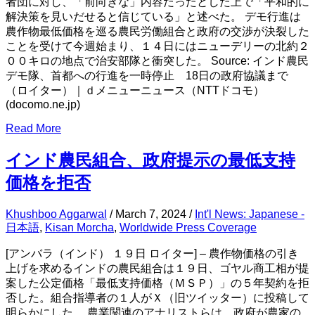
者団に対し、「前向きな」内容だったとした上で「平和的に
解決策を見いだせると信じている」と述べた。 デモ行進は
農作物最低価格を巡る農民労働組合と政府の交渉が決裂した
ことを受けて今週始まり、１４日にはニューデリーの北約２
００キロの地点で治安部隊と衝突した。 Source: インド農民
デモ隊、首都への行進を一時停止 18日の政府協議まで
（ロイター）｜ｄメニューニュース（NTTドコモ）
(docomo.ne.jp)
Read More
インド農民組合、政府提示の最低支持
価格を拒否
Khushboo Aggarwal
/
March 7, 2024
/
Int'l News: Japanese -
日本語
,
Kisan Morcha
,
Worldwide Press Coverage
[アンバラ（インド） １９日 ロイター] – 農作物価格の引き
上げを求めるインドの農民組合は１９日、ゴヤル商工相が提
案した公定価格「最低支持価格（ＭＳＰ）」の５年契約を拒
否した。組合指導者の１人がＸ（旧ツイッター）に投稿して
明らかにした。 農業関連のアナリストらは、政府が農家の