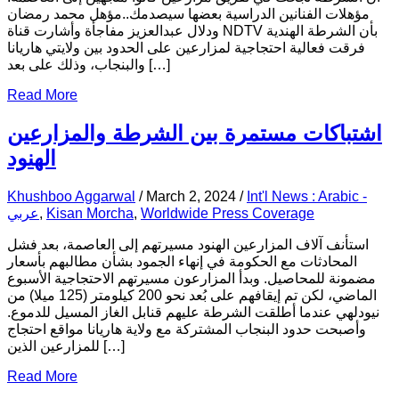
مؤهلات الفنانين الدراسية بعضها سيصدمك..مؤهل محمد رمضان
ودلال عبدالعزيز مفاجأة وأشارت قناة NDTV بأن الشرطة الهندية
فرقت فعالية احتجاجية لمزارعين على الحدود بين ولايتي هاريانا
والبنجاب، وذلك على بعد […]
Read More
اشتباكات مستمرة بين الشرطة والمزارعين
الهنود
Khushboo Aggarwal
/
March 2, 2024
/
Int'l News : Arabic -
عربي
,
Kisan Morcha
,
Worldwide Press Coverage
استأنف آلاف المزارعين الهنود مسيرتهم إلى العاصمة، بعد فشل
المحادثات مع الحكومة في إنهاء الجمود بشأن مطالبهم بأسعار
مضمونة للمحاصيل. وبدأ المزارعون مسيرتهم الاحتجاجية الأسبوع
الماضي، لكن تم إيقافهم على بُعد نحو 200 كيلومتر (125 ميلا) من
نيودلهي عندما أطلقت الشرطة عليهم قنابل الغاز المسيل للدموع.
وأصبحت حدود البنجاب المشتركة مع ولاية هاريانا مواقع احتجاج
للمزارعين الذين […]
Read More