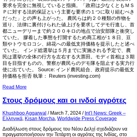
要求を完全に無視していると指摘。「政府は少なくともＭＳ
Ｐに対する法的保証という主要な要求の１つに取り組むべき
だった」との声も上がった。 農民らは約２０種類の作物を
巡り、法律に裏付けられた値上げを要求してデモ行進し、首
都ニューデリーまで約２００キロの地点で治安部隊と衝突し
ていた。 膠着した事態を打開するため商工相が１８日、豆
類やトウモロコシ、綿花への最低支持価格を提示したと述べ
ていた。 インド総選挙は５月までに実施される予定で、農
民は選挙の全体の行方を左右する大票田。モディ首相は３期
目を目指すものの、警察が農民らのデモ隊を阻止する実力行
使に出ていた。 Source: インド農民組合、政府提示の最低支
持価格を拒否 執筆： Reuters (investing.com)
Read More
Στους δρόμους και οι ινδοί αγρότες
Khushboo Aggarwal
/
March 7, 2024
/
Int’l News: Greek –
Ελληνικά
,
Kisan Morcha
,
Worldwide Press Coverage
Διαδήλωση στους δρόμους του Νέου Δελχί σχεδιάζουν να
πραγματοποιήσουν την Τετάρτη οι αγρότες της Ινδίας, στο