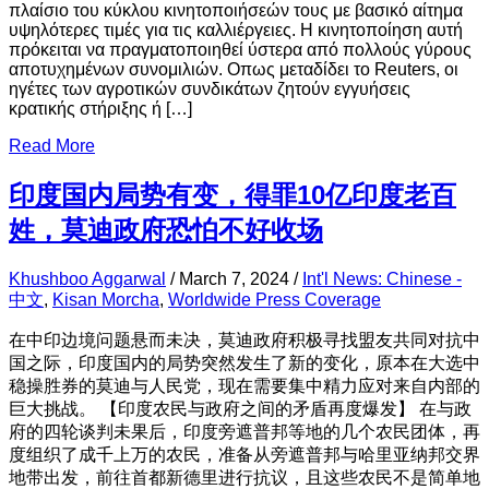
πλαίσιο του κύκλου κινητοποιήσεών τους με βασικό αίτημα
υψηλότερες τιμές για τις καλλιέργειες. Η κινητοποίηση αυτή
πρόκειται να πραγματοποιηθεί ύστερα από πολλούς γύρους
αποτυχημένων συνομιλιών. Οπως μεταδίδει το Reuters, οι
ηγέτες των αγροτικών συνδικάτων ζητούν εγγυήσεις
κρατικής στήριξης ή […]
Read More
印度国内局势有变，得罪10亿印度老百
姓，莫迪政府恐怕不好收场
Khushboo Aggarwal
/
March 7, 2024
/
Int'l News: Chinese -
中文
,
Kisan Morcha
,
Worldwide Press Coverage
在中印边境问题悬而未决，莫迪政府积极寻找盟友共同对抗中
国之际，印度国内的局势突然发生了新的变化，原本在大选中
稳操胜券的莫迪与人民党，现在需要集中精力应对来自内部的
巨大挑战。 【印度农民与政府之间的矛盾再度爆发】 在与政
府的四轮谈判未果后，印度旁遮普邦等地的几个农民团体，再
度组织了成千上万的农民，准备从旁遮普邦与哈里亚纳邦交界
地带出发，前往首都新德里进行抗议，且这些农民不是简单地