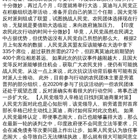
十分微妙，再过几个月，印度就将举行大选，莫迪与人民党正
在积极组织选举活动，准备开启自己的第三个任期，国大党等
反对派则组成了联盟，试图挑战人民党。农民团体选择现在行
动，无疑就是要借助大选临近，来向政府施加压力。 【印度
农民此次行动的时间十分微妙】 毕竟，人民党虽然在民调之
中占据优势，但优势远没有人民党自己所想的那么大。 根据2
月上旬发布的数据，人民党及其盟友应该能够在大选中拿下
335个席位，超过获胜所需的272个，但距离莫迪此前期望的
400个席位相差甚远。 如果此次的抗议事件越闹越大，且国大
党等反对派能够抓住机会，获取广大农民支持，便仍有可能挑
战人民党。从这一点上来说，此次抗议活动背后极有可能有反
对派人士推动。 此外，目前参与行动的农民团体主要是旁遮
普邦的部分组织，在2020年参与了抗议活动的一些农民团体
还处于观望态度，反对派确实有着很大的行动空间，将事态进
一步扩大化。 【人民党领导人辛格近日找到莫迪商量对策】
人民党方面对此也是心知肚明，该党领导人、前旁遮普邦首席
部长辛格已经主动找上莫迪，商讨如何应对此次危机。 如果
人民党最终认定，即便事态闹大，自己也能够赢得大选，那么
在最新一轮的谈判之中，印度政府便不会同意立法等要求，只
会在减免债务等次要问题上作出让步。如果人民党认为放任事
态闹大，会导致自己无法继续执政，那么就有很大可能同意立