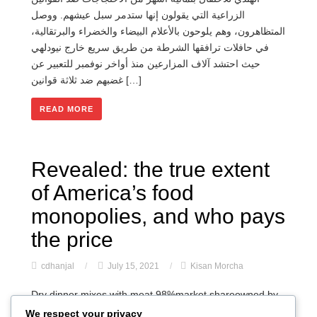
الزراعية التي يقولون إنها ستدمر سبل عيشهم. ووصل
المتظاهرون، وهم يلوحون بالأعلام البيضاء والخضراء والبرتقالية،
في حافلات ترافقها الشرطة من طريق سريع خارج نيودلهي
حيث احتشد آلاف المزارعين منذ أواخر نوفمبر للتعبير عن
غضبهم ضد ثلاثة قوانين […]
READ MORE
Revealed: the true extent
of America’s food
monopolies, and who pays
the price
cdhanjal
/
July 15, 2021
/
Kisan Morcha
Dry dinner mixes with meat 98%market shareowned by
4 firms Single serve yogurt/yogurt drinks 97%market
We respect your privacy