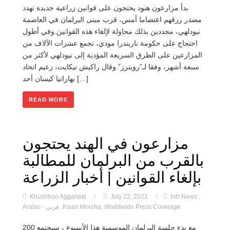
بدأ مزارعون هنود يحتجون على قوانين زراعية جديدة تهدد
مصدر رزقهم اعتصاما أمس، قرب مبنى البرلمان في العاصمة
نيودلهي، مجددين بذلك محاولة لإلغاء هذه القوانين.وفي أطول
احتجاج على حكومة ناريندرا مودي، تجمع عشرات الآلاف من
المزارعين على الطرق السريعة المؤدية إلى نيودلهي لأكثر من
سبعة أشهر، وفقا لـ”رويترز”.وقال راكيش تيكايت، زعيم اتحاد
بهاراتيا كيسان أحد […]
READ MORE
مزارعون في الهند يحتجون
بالقرب من البرلمان للمطالبة
بإلغاء القوانين | أخبار الزراعة
Khushboo Aggarwal
/
July 22, 2021
/
Int'l News :
Worldwide Press Coverage
,
Kisan Morcha
,
Arabic - عربي
مع بدء جلسة البرلمان الموسمية هذا الأسبوع ، سيجتمع 200