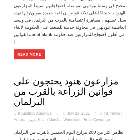
محتج في وسط نيودلهي لمواصلة احتجاجاتهم. سيبدأ المزارعون
الهنود ، احتجاجًا على ثلاثة قوانين زراعية جديدة يقولون إنها تهدد
سبل عيشهم ، مظاهرة اعتصامية بالقرب من البرلمان في وسط
العاصمة نيودلهي في محاولة جديدة للضغط على الحكومة لإلغاء
القوانين.about:blank في أطول احتجاج للمزارعين ضد حكومة
[…]
READ MORE
مزارعون هنود يحتجون على
قوانين الزراعة بالقرب من
البرلمان
Khushboo Aggarwal
/
July 22, 2021
/
Int'l News :
Worldwide Press Coverage
,
Kisan Morcha
,
Arabic - عربي
تظاهر أكثر من 200 مزارع اليوم الخميس بالقرب من البرلمان
الهندي للاحتفال بثمانية أشهر من الاحتجاجات ضد القوانين