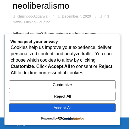
neoliberalismo
Khushboo Aggarwal
/
December 7, 2020
/
Int'l
News : Filipino - Pilipino
Inilunsad sa iba’t ibang estado ng India noong
Nobyembre 26 ang pinakamalaking naitalang
We respect your privacy
pambansang welga sa kasaysayan ng mundo. Sa kabila
Cookies help us improve your experience, deliver
personalized content, and analyze traffic. You can
ng mga restriksyon ng lockdown, nagwelga ang mahigit
choose which cookies to allow by clicking
250 milyong mamamayan sa pangunguna ng 10 unyon
Customize
. Click
Accept All
to consent or
Reject
sa paggawa at mga organisasyong magsasaka para
All
to decline non-essential cookies.
batikusin ang mga neoliberal na repormang ipinatupad
ni Prime Minister Narendra […]
Customize
READ MORE
Reject All
Accept All
Powered by
Copyright 2020 - NirBhau-NirVair.com