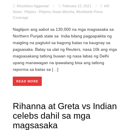
Khushboo Aggarwal
/
February 22, 2021
/
Int'l
News : Filipino - Pilipino
,
Kisan Morcha
,
Worldwide Press
Coverage
Nagtipon ang aabot sa 130,000 na mga magsasaka sa
Northern Punjab state sa India bilang pagpapakita ng
maigting na pagtutol sa bagong batas na kaugnay sa
pagsasaka. Batay sa ulat ng Reuters, nasa 10k ang mga
magsasakang tatlong buwan ng nasa labas ng Delhi
upang manawagan na ipawalang bisa ang tatlong
reporma sa batas sa […]
READ MORE
Rihanna at Greta vs Indian
celebs dahil sa mga
magsasaka