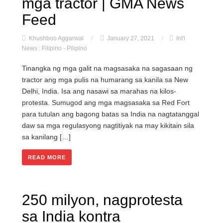
mga tractor | GMA News
Feed
Khushboo Aggarwal
/
January 27, 2021
/
Int'l
News : Filipino - Pilipino
Tinangka ng mga galit na magsasaka na sagasaan ng
tractor ang mga pulis na humarang sa kanila sa New
Delhi, India. Isa ang nasawi sa marahas na kilos-
protesta. Sumugod ang mga magsasaka sa Red Fort
para tutulan ang bagong batas sa India na nagtatanggal
daw sa mga regulasyong nagtitiyak na may kikitain sila
sa kanilang […]
READ MORE
250 milyon, nagprotesta
sa India kontra