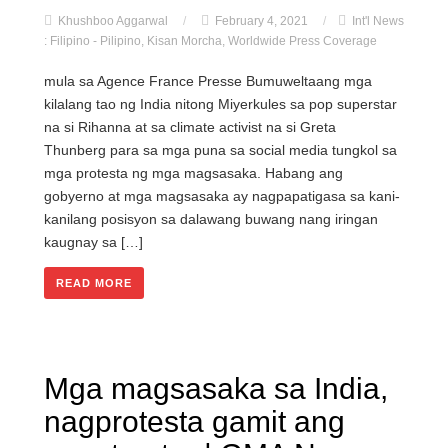
Khushboo Aggarwal
/
February 4, 2021
/
Int'l News
: Filipino - Pilipino
,
Kisan Morcha
,
Worldwide Press Coverage
mula sa Agence France Presse Bumuweltaang mga
kilalang tao ng India nitong Miyerkules sa pop superstar
na si Rihanna at sa climate activist na si Greta
Thunberg para sa mga puna sa social media tungkol sa
mga protesta ng mga magsasaka. Habang ang
gobyerno at mga magsasaka ay nagpapatigasa sa kani-
kanilang posisyon sa dalawang buwang nang iringan
kaugnay sa […]
READ MORE
Mga magsasaka sa India,
nagprotesta gamit ang